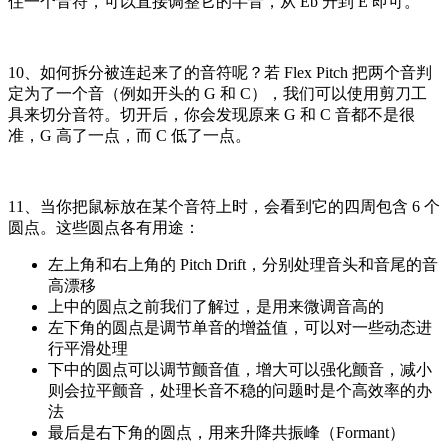
住一个音符，可以直接调整它的半音，从 Eb 升到 E 即可。
10、如何拆分被连起来了的音符呢？若 Flex Pitch 把两个音判
定为了一个音（例如开头的 G 和 C），我们可以使用剪刀工
具来切分音符。切开后，你会发现原来 G 和 C 音都不是很
准，G 高了一点，而 C 低了一点。
11、当你把鼠标放在某个音符上时，会看到它的四周包含 6 个
圆点。这些圆点各有用途：
左上角和右上角的 Pitch Drift，分别处理音头和音尾的音
高漂移
上中的圆点之前我们了解过，是用来微调音高的
左下角的圆点是调节单音的增益值，可以对一些动态进
行平滑处理
下中的圆点可以调节颤音值，增大可以强化颤音，减小
则会拉平颤音，处理长音不稳的问题时是个高效率的办
法
最后是右下角的圆点，用来升降共振峰（Formant）