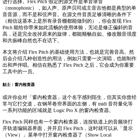
进行选择。Flex Pitch 假定的源文件是单音录音
（monophonic），如人声、原声贝司或主音吉他都是典型的单
音音源，而不是和弦声音。在源文件音质足够清晰的条件下
（相信这基本上是所有录音棚都能做到的），你会发现 Flex
Pitch 能给你带来如此流畅的使用体验，无论是修正偏斜的音
高，还是完全改掉原来的旋律，都能顺畅自如。修改颤音强度
和共振峰自然也不在话下。
本文将介绍 Flex Pitch 的基础使用方法，也就是完善音高。然
后会介绍几种创造性的用法，例如只需要一次演唱，也能制作
出和声伴唱。相信在熟悉了 Flex Pitch 之后，它会成为你重要
工具中的一员。
贴士：窗内检查器
或许你会对「窗内检查器」这个名字感到陌生，但其实你曾经
常与它打交道，在钢琴卷帘界面的左侧，有 midi 音符量化等
一系列功能的区域就是 Logic Pro X 的窗内检查器。
Flex Pitch 同样也有一个窗内检查器，连按轨道上的音频块打
开轨道编辑器界面，并开启 Flex Pitch，这时就可以从「显示
（View）」菜单中打开窗内检查器了（Show Local