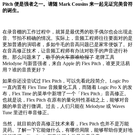
Pitch 便是强者之一。请随 Mark Cousins 来一起见证完美音符
的诞生。
在录音棚的工作过程中，就算是最优秀的歌手偶尔也会出现走
音、节拍不精确的情况。实际上，音频工程师往往要面对的是
更加普通的演唱者，多如牛毛的音高问题已是家常便饭了。好
在音高修正技术，让音频工程师有办法对歌手的声音进行补
救。那么问题来了，
歌手的火车票谁给报了
老牌工具
Melodyne 与新晋强者，来自 Apple 的 Flex Pitch，谁更灵活易
用？谁的音质更好？
如果你还没尝试过 Flex Pitch，可以先看此段简介。Logic Pro
一直内置有 Flex Time 音频量化工具，而随着 Logic Pro X 的发
布，Flex Time 的菜单中新增了一个「Flex Pitch」音高修正。
也就是说，Flex Pitch 在原有的量化特性基础之上，能够对音
频的单音进行微调。过去，人们只能在 Melodyne 或 Waves
Tune 里进行单音修正。
当然，就目前的音高修正技术来看，Flex Pitch 也并不是万能
灵药。了解一下它能做什么，有哪些局限，能够帮助你更好地