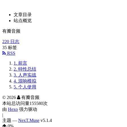
文章目录
站点概览
有瓣音频
220
日志
35
标签
RSS
1.
前言
2.
特性总结
3.
人声实战
4.
混响模拟
5.
个人使用
©
2026
有瓣音频
本站总访问量
155580
次
由
Hexo
强力驱动
|
主题 —
NexT.Muse
v5.1.4
0
%