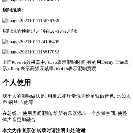
房间混响:
房间混响预延迟之间在
之间:
10~30ms
上面
效果器中,
表示混响时间(有的用Decay Time表
Reverb
Size
示),
表示高频衰减率,
表示混响宽度
Damp
Width
个人使用
我个人的混响做法是, 用板式和厅堂混响给单轨做音色, 比如人
声 钢琴 吉他等
在总线上 使用房间混响, 给所有乐器添加一个少量空间, 使整
体声音更加融合
本文为作者原创 转载时请注明出处 谢谢