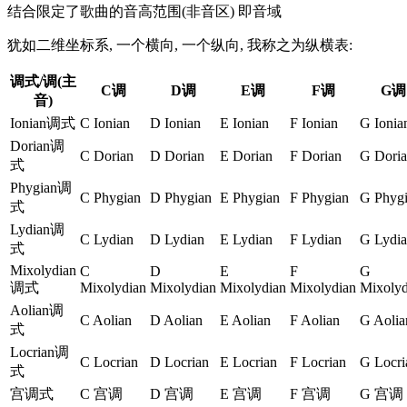
结合限定了歌曲的音高范围(非音区) 即音域
犹如二维坐标系, 一个横向, 一个纵向, 我称之为纵横表:
调式/调(主
C调
D调
E调
F调
G调
音)
Ionian调式
C Ionian
D Ionian
E Ionian
F Ionian
G Ionia
Dorian调
C Dorian
D Dorian
E Dorian
F Dorian
G Dori
式
Phygian调
C Phygian
D Phygian
E Phygian
F Phygian
G Phyg
式
Lydian调
C Lydian
D Lydian
E Lydian
F Lydian
G Lydi
式
Mixolydian
C
D
E
F
G
调式
Mixolydian
Mixolydian
Mixolydian
Mixolydian
Mixolyd
Aolian调
C Aolian
D Aolian
E Aolian
F Aolian
G Aolia
式
Locrian调
C Locrian
D Locrian
E Locrian
F Locrian
G Locri
式
宫调式
C 宫调
D 宫调
E 宫调
F 宫调
G 宫调