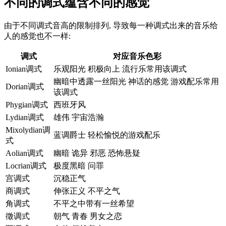
不同的调式蕴含不同的感觉
由于不同调式音高的限制排列, 导致每一种调式出来的音乐给
人的感觉也不一样:
调式
对应音乐色彩
Ionian调式
乐观阳光 积极向上 流行乐常用该调式
幽暗中透露一丝阳光 神话的感觉 游戏配乐常用
Dorian调式
该调式
Phygian调式
西班牙风
Lydian调式
雄伟 宇宙浩瀚
Mixolydian调
蓝调爵士 轻松愉悦的游戏配乐
式
Aolian调式
幽暗 诡异 邪恶 恐怖悬疑
Locrian调式
极度黑暗 问罪
宫调式
沉稳正气
商调式
伸张正义 不平之气
角调式
不平之中带有一丝希望
徵调式
朝气 青春 男女之恋