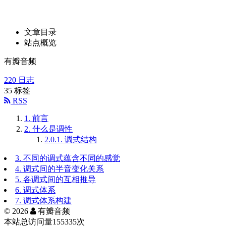
文章目录
站点概览
有瓣音频
220
日志
35
标签
RSS
1.
前言
2.
什么是调性
2.0.1.
调式结构
3.
不同的调式蕴含不同的感觉
4.
调式间的半音变化关系
5.
各调式间的互相推导
6.
调式体系
7.
调式体系构建
©
2026
有瓣音频
本站总访问量
155335
次