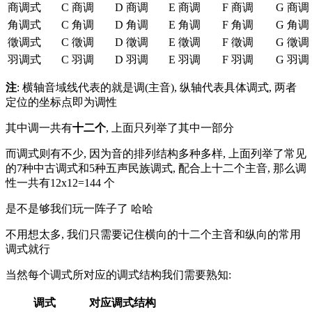
商调式
C 商调
D 商调
E 商调
F 商调
G 商调
角调式
C 角调
D 角调
E 角调
F 角调
G 角调
徵调式
C 徵调
D 徵调
E 徵调
F 徵调
G 徵调
羽调式
C 羽调
D 羽调
E 羽调
F 羽调
G 羽调
注
: 横轴音域线代表的就是调(主音), 纵轴代表具体调式, 两者
定位的坐标点即为调性
其中调一共有
十二个
, 上面只列举了其中一部分
而调式则有不少, 因为音的排列结构多种多样, 上面列举了常见
的7种中古调式和5种五声民族调式, 配合上十二个主音, 那么调
性一共有12x12=144 个
是不是够我们玩一阵子了 哈哈
不用想太多, 我们只需要记住横向的十二个主音和纵向的常用
调式就行
当然每个调式所对应的调式结构我们需要熟知:
调式
对应调式结构