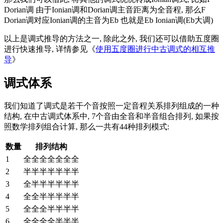
Dorian调 由于Ionian调和Dorian调主音距离为全音程, 那么F
Dorian调对应Ionian调的主音为Eb 也就是Eb Ionian调(Eb大调)
以上是调式推导的方法之一, 除此之外, 我们还可以借助五度圈
进行快速推导, 详情参见《
使用五度圈进行中古调式的相互推
导
》
调式体系
我们知道了调式是若干个音按照一定音程关系排列组成的一种
结构, 在中古调式体系中, 7个音由全音和半音组合排列, 如果按
照数学排列组合计算, 那么一共有44种排列模式:
数量
排列结构
1
全全全全全全全
2
半半半半半半半
3
全半半半半半半
4
全全半半半半半
5
全全全半半半半
6
全全全全半半半