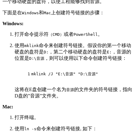
一个移动硬盘的盘符，以使工程能够找到音源。
下面是在
和
上创建符号链接的步骤：
Windows
Mac
Windows:
打开命令提示符
或者
。
（CMD）
PowerShell
使用
命令来创建符号链接。假设你的第一个移动
mklink
硬盘的盘符是
，第二个移动硬盘的盘符是
，音源的
D:
E:
位置是
，则可以使用以下命令创建符号链接：
D:\音源
1
mklink /J "E:\音源" "D:\音源"
这将在E盘创建一个名为
的文件夹的符号链接，指向
音源
D盘的”音源”文件夹。
Mac:
打开终端。
使用
命令来创建符号链接, 如下：
ln -s