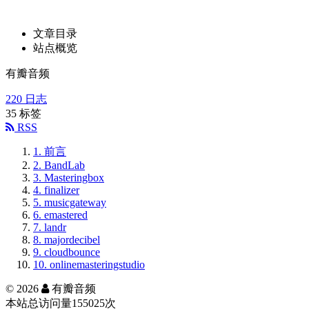
文章目录
站点概览
有瓣音频
220
日志
35
标签
RSS
1.
前言
2.
BandLab
3.
Masteringbox
4.
finalizer
5.
musicgateway
6.
emastered
7.
landr
8.
majordecibel
9.
cloudbounce
10.
onlinemasteringstudio
©
2026
有瓣音频
本站总访问量
155025
次