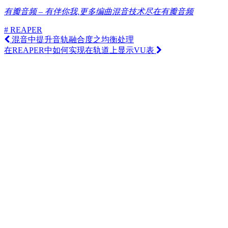
有瓣音频 – 有伴你我,更多编曲混音技术尽在有瓣音频
# REAPER
混音中提升音轨融合度之均衡处理
在REAPER中如何实现在轨道上显示VU表